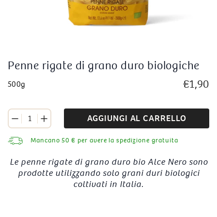
Penne rigate di grano duro biologiche
Prezzo
€1,90
500g
di
listino
AGGIUNGI AL CARRELLO
1
Rimuovi un pezzo
Quantità
Mancano
50
€ per avere la spedizione gratuita
Le penne rigate di grano duro bio Alce Nero sono
prodotte utilizzando solo grani duri biologici
coltivati in Italia.
Inserimento
del