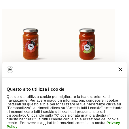
Ragù alla bolognese
Sugo di pomodoro con
biologico
basilico biologico
200g
€3,80
200g
€2,95
Questo sito utilizza i cookie
Questo sito utilizza cookie per migliorare la tua esperienza di
navigazione. Per avere maggiori informazioni, conoscere i cookie
installati su questo sito e personalizzare le tue preferenze clicca su
"Personalizza", altrimenti clicca su “Accetta tutti i cookie” accettando
di memorizzare tutti i cookie utilizzati dal presente sito sul
dispositivo. Cliccando sulla "X" posizionata in alto a destra in
questo banner rifiuti tutti i cookie con la sola eccezione dei cookie
tecnici. Per avere maggiori informazioni consulta la nostra
Privacy
Policy